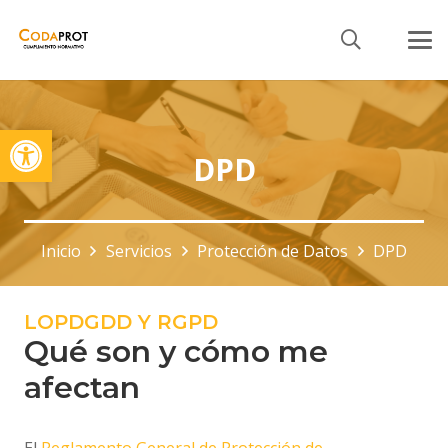
Abrir barra de herramientas
DPD
Inicio
Servicios
Protección de Datos
DPD
LOPDGDD Y RGPD
Qué son y cómo me
afectan
El
Reglamento General de Protección de