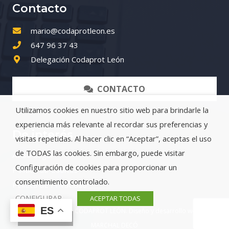
Contacto
mario@codaprotleon.es
647 96 37 43
Delegación Codaprot León
CONTACTO
Utilizamos cookies en nuestro sitio web para brindarle la
experiencia más relevante al recordar sus preferencias y
De interés
visitas repetidas. Al hacer clic en “Aceptar”, aceptas el uso
de TODAS las cookies. Sin embargo, puede visitar
Aviso Legal
Configuración de cookies para proporcionar un
Política de Cookies
consentimiento controlado.
Política de Privacidad
CONFIGURAR
ACEPTAR TODAS
ES
Copyright © 2024 – CODAPROT LEÓN. Diseño y desarrollo web por
Rechazar
MARCHAL DECÓ